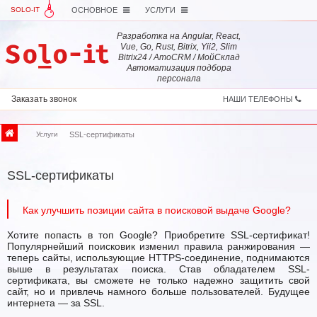
SOLO-IT
ОСНОВНОЕ
УСЛУГИ
Разработка на Angular, React,
Vue, Go, Rust, Bitrix, Yii2, Slim
Bitrix24 / AmoCRM / МойСклад
Автоматизация подбора
персонала
Заказать звонок
НАШИ ТЕЛЕФОНЫ
Услуги
SSL-сертификаты
SSL-сертификаты
Как улучшить позиции сайта в поисковой выдаче Google?
Хотите попасть в топ Google? Приобретите SSL-сертификат!
Популярнейший поисковик изменил правила ранжирования —
теперь сайты, использующие HTTPS-соединение, поднимаются
выше в результатах поиска. Став обладателем SSL-
сертификата, вы сможете не только надежно защитить свой
сайт, но и привлечь намного больше пользователей. Будущее
интернета — за SSL.