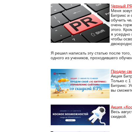
Черный PR
Меня зовут
Битрикс и
обучить че
очень горж
этого. Кро
я усердно 
чтобы осво
двоюродно
Я решил написать эту статью после того,
одного из учеников, проходившего обуче
Продли св
Акция Битр
Только с 1
Битрикс: У
вы сможет
Акция «Ко
Весь авгус
скидкой.