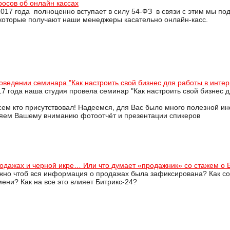
росов об онлайн кассах
2017 года полноценно вступает в силу 54-ФЗ в связи с этим мы п
 которые получают наши менеджеры касательно онлайн-касс.
оведении семинара "Как настроить свой бизнес для работы в интер
7 года наша студия провела семинар "Как настроить свой бизнес д
сем кто присутствовал! Надеемся, для Вас было много полезной и
яем Вашему вниманию фотоотчёт и презентации спикеров
родажах и черной икре… Или что думает «продажник» со стажем о 
жно чтоб вся информация о продажах была зафиксирована? Как сос
ени? Как на все это влияет Битрикс-24?