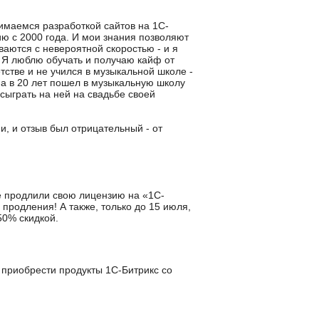
нимаемся разработкой сайтов на 1С-
 с 2000 года. И мои знания позволяют
ваются с невероятной скоростью - и я
е. Я люблю обучать и получаю кайф от
тстве и не учился в музыкальной школе -
 а в 20 лет пошел в музыкальную школу
сыграть на ней на свадьбе своей
и, и отзыв был отрицательный - от
не продлили свою лицензию на «1С-
 продления! А также, только до 15 июля,
50% скидкой.
 приобрести продукты 1С-Битрикс со