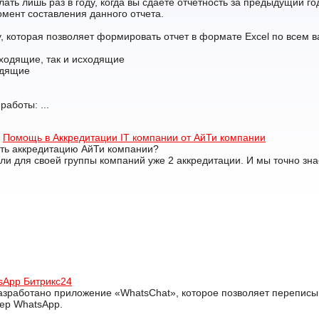
ать лишь раз в году, когда вы сдаете отчетность за предыдущий год,
мент составления данного отчета.
 которая позволяет формировать отчет в формате Excel по всем 
 входящие, так и исходящие
одящие
работы: ...
Помощь в Аккредитации IT компании от АйТи компании
ить аккредитацию АйТи компании?
и для своей группы компаний уже 2 аккредитации. И мы точно зна
sApp Битрикс24
зработано приложение «WhatsChat», которое позволяет переписы
жер WhatsApp.