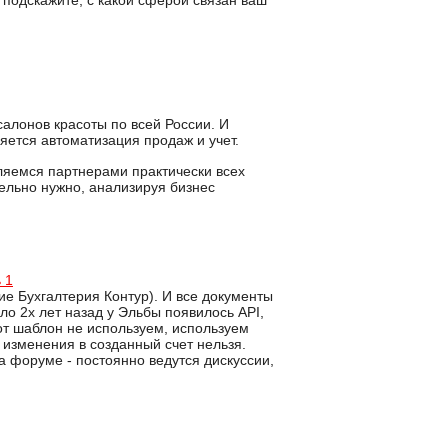
 подскажите, с какой сферой связан ваш
алонов красоты по всей России. И
ляется автоматизация продаж и учет.
яемся партнерами практически всех
ельно нужно, анализируя бизнес
 1
е Бухгалтерия Контур). И все документы
ло 2х лет назад у Эльбы появилось API,
от шаблон не используем, используем
 изменения в созданный счет нельзя.
на форуме - постоянно ведутся дискуссии,