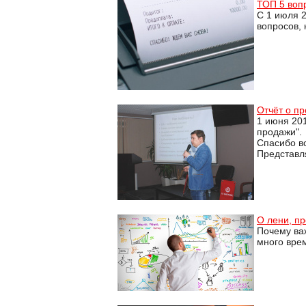
ТОП 5 воп
С 1 июля 
вопросов,
Отчёт о пр
1 июня 201
продажи".
Спасибо в
Представл
О лени, п
Почему ва
много врем