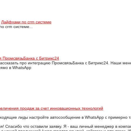
Лайфхаки по crm системе
о crm системе...
я ПромсвязьБанка с Битрикс24
рассказать про интеграцию ПромсвязьБанка с Битрикс24. Наши ме
рямо в WhatsApp
увеличения продаж за счет инновационных технологий
 входящие лиды настройте автосообщение в WhatsApp с примерно т
я! Спасибо что оставили заявку. Я - ваш личный менеджер в компан