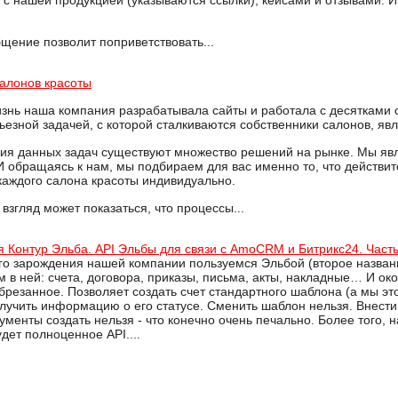
с нашей продукцией (указываются ссылки), кейсами и отзывами. И
щение позволит поприветствовать...
алонов красоты
изнь наша компания разрабатывала сайты и работала с десятками с
ьезной задачей, с которой сталкиваются собственники салонов, яв
ия данных задач существуют множество решений на рынке. Мы явл
И обращаясь к нам, мы подбираем для вас именно то, что действит
каждого салона красоты индивидуально.
взгляд может показаться, что процессы...
я Контур Эльба. API Эльбы для связи с AmoCRM и Битрикс24. Часть
го зарождения нашей компании пользуемся Эльбой (второе названи
в ней: счета, договора, приказы, письма, акты, накладные… И око
брезанное. Позволяет создать счет стандартного шаблона (а мы эт
олучить информацию о его статусе. Сменить шаблон нельзя. Внести
ументы создать нельзя - что конечно очень печально. Более того, 
удет полноценное API....