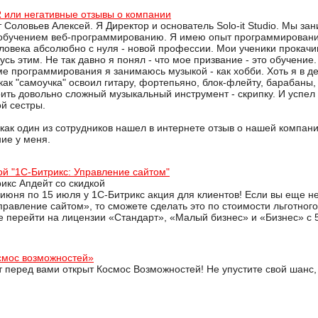
 или негативные отзывы о компании
 Соловьев Алексей. Я Директор и основатель Solo-it Studio. Мы за
 обучением веб-программированию. Я имею опыт программированию
ловека абсолюбно с нуля - новой профессии. Мои ученики прокачи
усь этим. Не так давно я понял - что мое призвание - это обучени
ме программирования я занимаюсь музыкой - как хобби. Хоть я в де
как "самоучка" освоил гитару, фортепьяно, блок-флейту, барабаны,
ить довольно сложный музыкальный инструмент - скрипку. И успел 
й сестры.
 как один из сотрудников нашел в интернете отзыв о нашей компани
ние у меня.
ой "1С-Битрикс: Управление сайтом"
икс Апдейт со скидкой
 июня по 15 июля у 1С-Битрикс акция для клиентов! Если вы еще 
правление сайтом», то сможете сделать это по стоимости льготного
е перейти на лицензии «Стандарт», «Малый бизнес» и «Бизнес» с 
смос возможностей»
т перед вами открыт Космос Возможностей! Не упустите свой шанс,