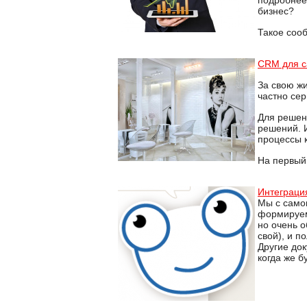
подробнее 
бизнес?
Такое сооб
CRM для с
За свою ж
частно сер
Для решен
решений. 
процессы 
На первый 
Интеграци
Мы с само
формируем 
но очень о
свой), и п
Другие док
когда же б