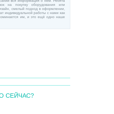
исании вся информация о нём. Ребята
вок на покупку оборудования или
изайн, смелый подход в оформлении,
тат индивидуальной работы с нами как
апоминается им, и это ещё одно наше
О СЕЙЧАС?