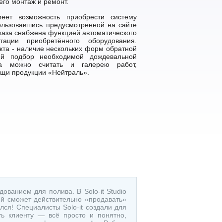
его монтаж и ремонт.
еет возможность приобрести систему
пользовавшись предусмотренной на сайте
каза снабжена функцией автоматического
тации приобретённого оборудования.
кта - наличие нескольких форм обратной
ный подбор необходимой дождевальной
та можно считать и галерею работ,
ощи продукции «Нейтраль».
ованием для полива. В Solo-it Studio
ый сможет действительно «продавать»
лся! Специалисты Solo-it создали для
ть клиенту — всё просто и понятно,