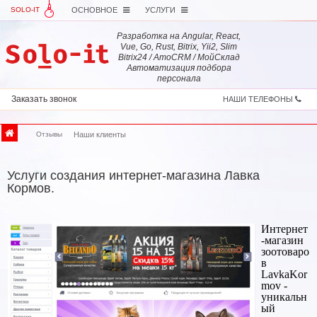
SOLO-IT
ОСНОВНОЕ
УСЛУГИ
Разработка на Angular, React,
Vue, Go, Rust, Bitrix, Yii2, Slim
Bitrix24 / AmoCRM / МойСклад
Автоматизация подбора
персонала
Заказать звонок
НАШИ ТЕЛЕФОНЫ
Отзывы
Наши клиенты
Услуги создания интернет-магазина Лавка
Кормов.
Интернет
-магазин
зоотоваро
в
LavkaKor
mov -
уникальн
ый