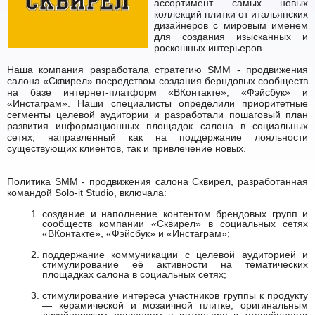
ассортимент самых новых
коллекций плитки от итальянских
дизайнеров с мировым именем
для создания изысканных и
роскошных интерьеров.
Наша компания разработала стратегию SMM - продвижения
салона «Сквирел» посредством создания берндовых сообществ
на базе интернет-платформ «ВКонтакте», «Фэйсбук» и
«Инстаграм». Наши специалисты определили приоритетные
сегменты целевой аудитории и разработали пошаговый план
развития информационных площадок салона в социальных
сетях, направленный как на поддержание лояльности
существующих клиентов, так и привлечение новых.
Политика SMM - продвижения салона Сквирел, разработанная
командой Solo-it Studio, включала:
cоздание и наполнение контентом брендовых групп и
сообществ компании «Сквирел» в социальных сетях
«ВКонтакте», «Фэйсбук» и «Инстаграм»;
поддержание коммуникации с целевой аудиторией и
стимулирование её активности на тематических
площадках салона в социальных сетях;
cтимулирование интереса участников группы к продукту
— керамической и мозаичной плитке, оригинальным