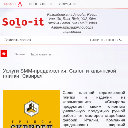
SOLO-IT
ОСНОВНОЕ
УСЛУГИ
Разработка на Angular, React,
Vue, Go, Rust, Bitrix, Yii2, Slim
Bitrix24 / AmoCRM / МойСклад
Автоматизация подбора
персонала
Заказать звонок
НАШИ ТЕЛЕФОНЫ
Отзывы
Наши клиенты
Услуги SMM-продвижения. Салон итальянской
плитки "Сквирел"
Салон элитной керамической
плитки и изделий из
керамогранита «Сквирел»
предлагает своим клиентам
уникальную продукцию ручной
работы от мастеров старейших
фабрик Италии. Компания
представляет широкий