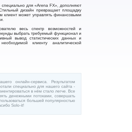
o специально для «Arena FX», дополняют
 Стильный дизайн превращает площадку
ом клиент может управлять финансовыми
и.
зователю весь спектр возможностей и
секунды выбрать требуемый функционал и
ивный вывод статистических данных и
необходимой клиенту аналитической
ашего онлайн-сервиса. Результатом
отали специально для нашего сайта -
иентироваться в нём стало легче. Все
лять денежными потоками, совершать
 пользоваться большей популярностью
сибо Solo-it!