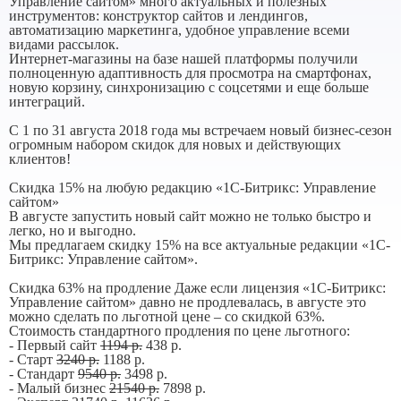
Управление сайтом» много актуальных и полезных
инструментов: конструктор сайтов и лендингов,
автоматизацию маркетинга, удобное управление всеми
видами рассылок.
Интернет-магазины на базе нашей платформы получили
полноценную адаптивность для просмотра на смартфонах,
новую корзину, синхронизацию с соцсетями и еще больше
интеграций.
С 1 по 31 августа 2018 года мы встречаем новый бизнес-сезон
огромным набором скидок для новых и действующих
клиентов!
Скидка 15% на любую редакцию «1С-Битрикс: Управление
сайтом»
В августе запустить новый сайт можно не только быстро и
легко, но и выгодно.
Мы предлагаем скидку 15% на все актуальные редакции «1С-
Битрикс: Управление сайтом».
Скидка 63% на продление Даже если лицензия «1С-Битрикс:
Управление сайтом» давно не продлевалась, в августе это
можно сделать по льготной цене – со скидкой 63%.
Стоимость стандартного продления по цене льготного:
- Первый сайт
1194 р.
438 р.
- Старт
3240 р.
1188 р.
- Стандарт
9540 р.
3498 р.
- Малый бизнес
21540 р.
7898 р.