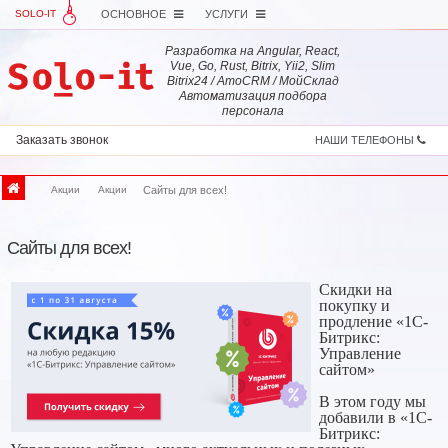
SOLO-IT
ОСНОВНОЕ
УСЛУГИ
Разработка на Angular, React,
Vue, Go, Rust, Bitrix, Yii2, Slim
Bitrix24 / AmoCRM / МойСклад
Автоматизация подбора
персонала
Заказать звонок
НАШИ ТЕЛЕФОНЫ
Акции
Акции
Сайты для всех!
Сайты для всех!
Скидки на
покупку и
продление «1С-
Битрикс:
Управление
сайтом»
В этом году мы
добавили в «1С-
Битрикс: